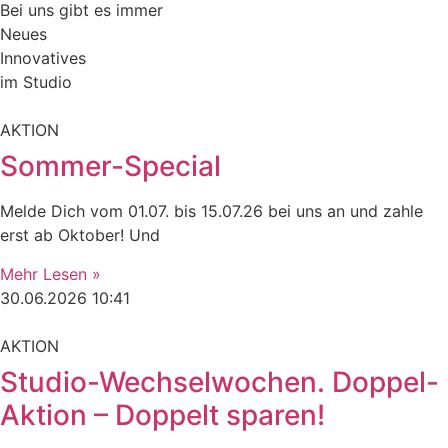
Bei
uns
gibt
es
immer
N
e
u
e
s
I
n
n
o
v
a
t
i
v
e
s
im
Studio
AKTION
Sommer-Special
Melde Dich vom 01.07. bis 15.07.26 bei uns an und zahle
erst ab Oktober! Und
Mehr Lesen »
30.06.2026
10:41
AKTION
Studio-Wechselwochen. Doppel-
Aktion – Doppelt sparen!