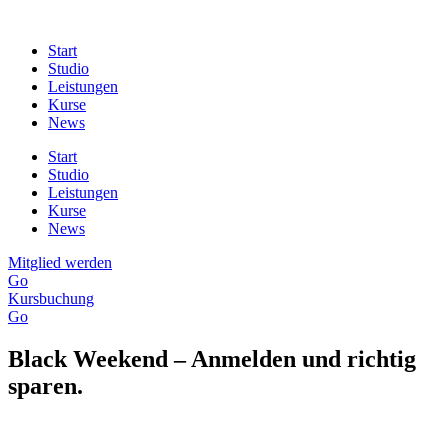
Skip
to
Start
content
Studio
Leistungen
Kurse
News
Start
Studio
Leistungen
Kurse
News
Mitglied werden
Go
Kursbuchung
Go
Black Weekend – Anmelden und richtig
sparen.