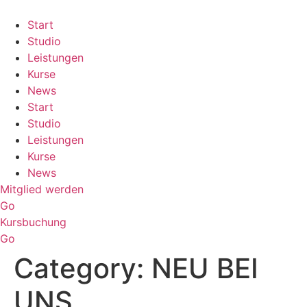
Skip
to
Start
content
Studio
Leistungen
Kurse
News
Start
Studio
Leistungen
Kurse
News
Mitglied werden
Go
Kursbuchung
Go
Category:
NEU BEI
UNS