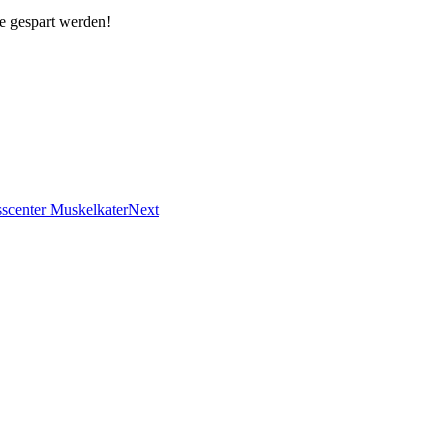
 gespart werden!
sscenter Muskelkater
Next