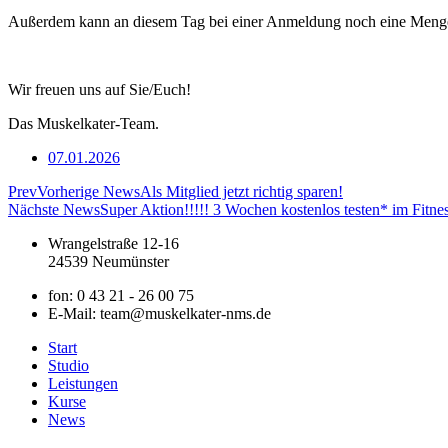
Außerdem kann an diesem Tag bei einer Anmeldung noch eine Menge
Wir freuen uns auf Sie/Euch!
Das Muskelkater-Team.
07.01.2026
Prev
Vorherige News
Als Mitglied jetzt richtig sparen!
Nächste News
Super Aktion!!!!! 3 Wochen kostenlos testen* im Fitne
Wrangelstraße 12-16
24539 Neumünster
fon: 0 43 21 - 26 00 75
E-Mail: team@muskelkater-nms.de
Start
Studio
Leistungen
Kurse
News